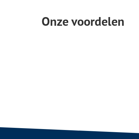
Onze voordelen
Juiste verlichting, zowel function
Nauwe samenwerking met standb
bedenkers.