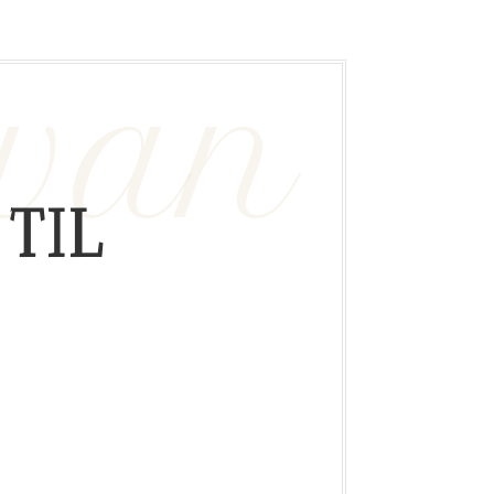
 van
TIL