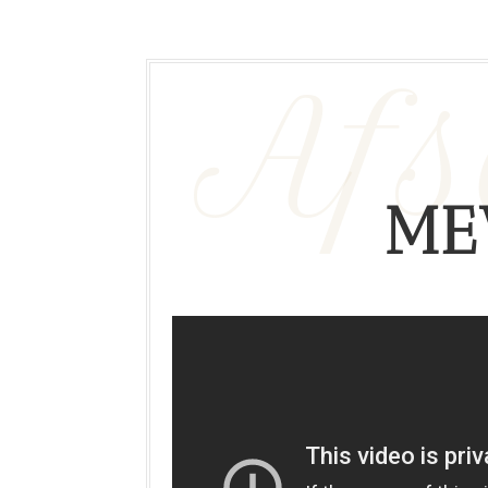
Afs
ME